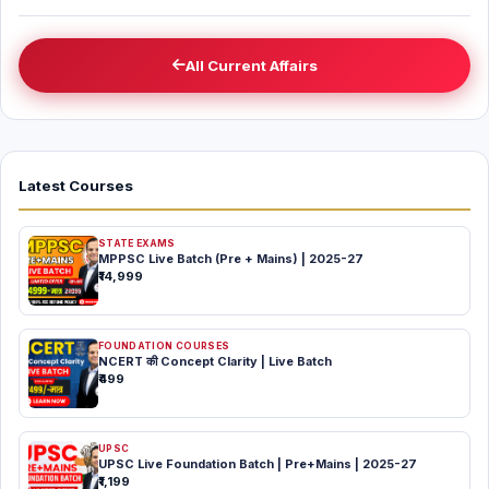
All Current Affairs
Latest Courses
STATE EXAMS
MPPSC Live Batch (Pre + Mains) | 2025-27
₹14,999
FOUNDATION COURSES
NCERT की Concept Clarity | Live Batch
₹499
UPSC
UPSC Live Foundation Batch | Pre+Mains | 2025-27
₹1,199