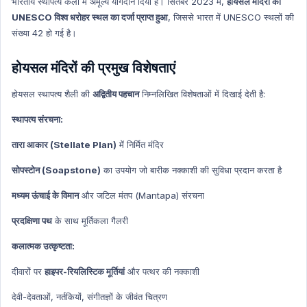
भारतीय स्थापत्य कला में अमूल्य योगदान दिया है। सितंबर 2023 में,
होयसल मंदिरों को
Science & Technology Hindi
UNESCO विश्व धरोहर स्थल का दर्जा प्राप्त हुआ
, जिससे भारत में UNESCO स्थलों की
Environment and Biodiversity Hindi
संख्या 42 हो गई है।
Global Index
होयसल मंदिरों की प्रमुख विशेषताएं
Global Index Hindi
Government Scheme
होयसल स्थापत्य शैली की
अद्वितीय पहचान
निम्नलिखित विशेषताओं में दिखाई देती है:
Government Scheme Hindi
स्थापत्य संरचना:
NASA
तारा आकार (Stellate Plan)
में निर्मित मंदिर
NASA HINDI
सोपस्टोन (Soapstone)
का उपयोग जो बारीक नक्काशी की सुविधा प्रदान करता है
Personality
Personality Hindi
मध्यम ऊंचाई के विमान
और जटिल मंतप (Mantapa) संरचना
History & Culture
प्रदक्षिणा पथ
के साथ मूर्तिकला गैलरी
History & Culture Hindi
कलात्मक उत्कृष्टता:
Sports
दीवारों पर
हाइपर-रियलिस्टिक मूर्तियां
और पत्थर की नक्काशी
Sports Hindi
Art & Culture
देवी-देवताओं, नर्तकियों, संगीतज्ञों के जीवंत चित्रण