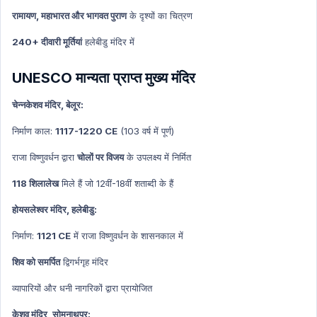
Art & Culture Hindi
रामायण, महाभारत और भागवत पुराण
के दृश्यों का चित्रण
NATIONAL HINDI
240+ दीवारी मूर्तियां
हलेबीडु मंदिर में
World Economy
World Economy Hindi
UNESCO मान्यता प्राप्त मुख्य मंदिर
Indian Polity
चेन्नकेशव मंदिर, बेलूर:
Indian Polity Hindi
निर्माण काल:
1117-1220 CE
(103 वर्ष में पूर्ण)
MP GK HIndi
Defense Technology
राजा विष्णुवर्धन द्वारा
चोलों पर विजय
के उपलक्ष्य में निर्मित
Defense Technology Hindi
118 शिलालेख
मिले हैं जो 12वीं-18वीं शताब्दी के हैं
Daily Current Affairs
होयसलेश्वर मंदिर, हलेबीडु:
Daily Current Affairs Hindi
निर्माण:
1121 CE
में राजा विष्णुवर्धन के शासनकाल में
International organization
शिव को समर्पित
द्विगर्भगृह मंदिर
International organization Hindi
New Appointment
व्यापारियों और धनी नागरिकों द्वारा प्रायोजित
New Appointment Hindi
केशव मंदिर, सोमनाथपुर: