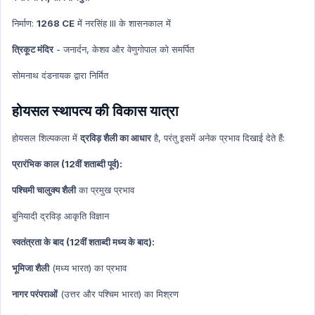
Indian History
निर्माण:
1268 CE
में नरसिंह III के शासनकाल में
Indian History Hindi
त्रिकूट मंदिर
- जनार्दन, केशव और वेणुगोपाल को समर्पित
Prize
Prize Hindi
सोमनाथ दंडनायक द्वारा निर्मित
Geography
होयसल स्थापत्य की विकास यात्रा
Geography Hindi
Agriculture
होयसल शिल्पकला में
द्रविड़ शैली का आधार
है, परंतु इसमें अनेक प्रभाव दिखाई देते हैं:
Agriculture Hindi
प्रारंभिक काल (12वीं शताब्दी पूर्व):
Human Geography
पश्चिमी चालुक्य शैली
का प्रमुख प्रभाव
Human Geography Hindi
बुनियादी द्रविड़ आकृति विज्ञान
Economics
Economics Hindi
स्वतंत्रता के बाद (12वीं शताब्दी मध्य के बाद):
Health
भूमिजा शैली
(मध्य भारत) का प्रभाव
Health Hindi
नागर परंपराओं
(उत्तर और पश्चिम भारत) का मिश्रण
Ncert Concept