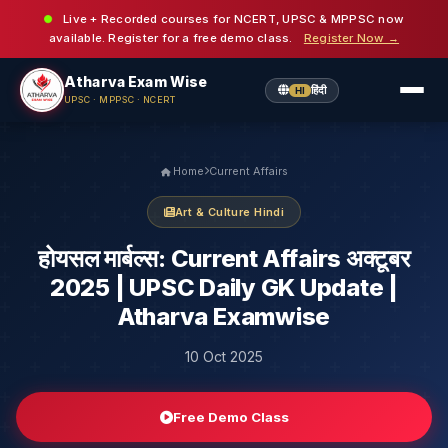
Live + Recorded courses for NCERT, UPSC & MPPSC now
available. Register for a free demo class.
Register Now →
Atharva Exam Wise
हिंदी
HI
UPSC · MPPSC · NCERT
Home
Current Affairs
Art & Culture Hindi
होयसल मार्बल्स: Current Affairs अक्टूबर
2025 | UPSC Daily GK Update |
Atharva Examwise
10 Oct 2025
Free Demo Class