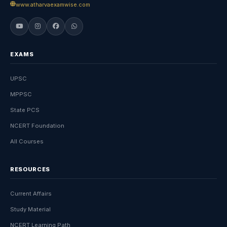
www.atharvaexamwise.com
EXAMS
UPSC
MPPSC
State PCS
NCERT Foundation
All Courses
RESOURCES
Current Affairs
Study Material
NCERT Learning Path