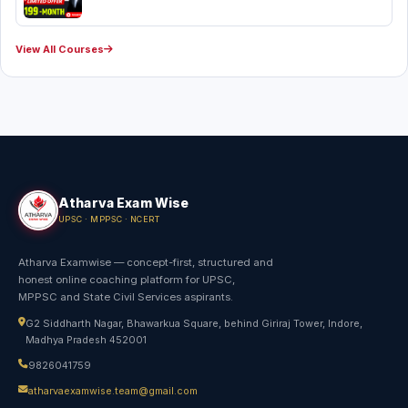
View All Courses
Atharva Exam Wise
UPSC · MPPSC · NCERT
Atharva Examwise — concept-first, structured and
honest online coaching platform for UPSC,
MPPSC and State Civil Services aspirants.
G2 Siddharth Nagar, Bhawarkua Square, behind Giriraj Tower, Indore,
Madhya Pradesh 452001
9826041759
atharvaexamwise.team@gmail.com