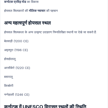
कर्नाटक द्रविड़ मोड
का विकास
Ncert Concept Hindi
होयसल शिल्पकारों की
मौलिक नवाचार
की पहचान
Education
Education Hindi
अन्य महत्वपूर्ण होयसल स्थल
होयसल शिल्पकला के अन्य उत्कृष्ट उदाहरण निम्नलिखित स्थानों पर देखे जा सकते हैं:
बेलवाड़ी (1200 CE)
अमृतपुरा (1196 CE)
होसहोलालु
अरसीकेरे (1220 CE)
बसारालु
किक्केरी
नग्गेहल्ली (1246 CE)
कर्नाटक में UNESCO विरासत स्थलों की स्थिति