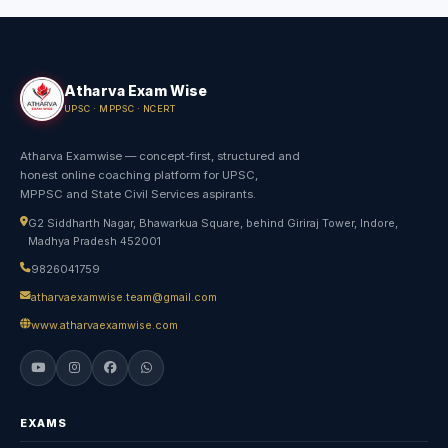
Prize
Prize Hindi
Geography
Atharva Exam Wise
Geography Hindi
UPSC · MPPSC · NCERT
Agriculture
Atharva Examwise — concept-first, structured and
Agriculture Hindi
honest online coaching platform for UPSC,
MPPSC and State Civil Services aspirants.
Human Geography
G2 Siddharth Nagar, Bhawarkua Square, behind Giriraj Tower, Indore,
Human Geography Hindi
Madhya Pradesh 452001
Economics
9826041759
Economics Hindi
atharvaexamwise.team@gmail.com
Health
www.atharvaexamwise.com
Health Hindi
Ncert Concept
Ncert Concept Hindi
EXAMS
Education