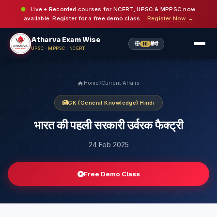
Live + Recorded courses for NCERT, UPSC & MPPSC now
available. Register for a free demo class.
Register Now →
Atharva Exam Wise
हिंदी
HI
UPSC · MPPSC · NCERT
Home
Current Affairs
GK (General Knowledge) Hindi
भारत की पहली सरकारी उर्वरक फैक्ट्री
24 Feb 2025
Free Demo Class