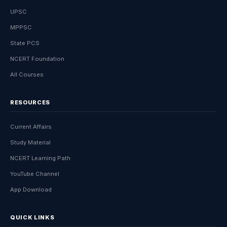
Education Hindi
UPSC
MPPSC
State PCS
NCERT Foundation
All Courses
RESOURCES
Current Affairs
Study Material
NCERT Learning Path
YouTube Channel
App Download
QUICK LINKS