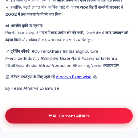
Global Index
🔹 हालांकि, बढ़ती लागत और आर्थिक घाटे के कारण
अटल बिहारी वाजपेयी सरकार ने
Global Index Hindi
2002 में इस कारखाने को बंद कर दिया
।
Government Scheme
🚜
भारतीय कृषि पर प्रभाव:
Government Scheme Hindi
सिंदरी उर्वरक संयंत्र ने
भारत में खाद उद्योग की नींव रखी
, जिससे देश में
खाद उत्पादन को
बढ़ावा मिला
और भविष्य में कई अन्य खाद कारखाने स्थापित हुए।
NASA
NASA HINDI
📌
ट्रेंडिंग कीवर्ड:
#CurrentAffairs #IndianAgriculture
#FertilizerIndustry #SindriFertilizerPlant #JawaharlalNehru
Personality
#SelfReliantIndia #UreaProduction #FarmingNews #खादउद्योग
Personality Hindi
📰
लेटेस्ट अपडेट्स के लिए पढ़ते रहें
Atharva Examwise
🚀
History & Culture
History & Culture Hindi
By Team Atharva Examwise
Sports
Sports Hindi
Art & Culture
All Current Affairs
Art & Culture Hindi
NATIONAL HINDI