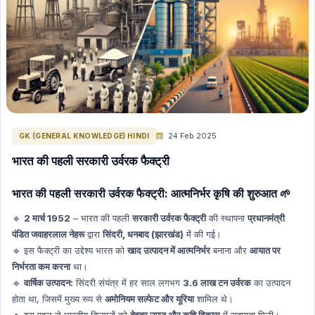
Polity English
Space (Nasa, Isro etc) Hindi
Space (Nasa, Isro etc) English
The Hindu Editorial in English
INTERNATION RELATIONS HINDI
ENERGY HINDI
ENERGY ENGLISH
24 Feb 2025
GK (GENERAL KNOWLEDGE) HINDI
GK (General Knowledge) Hindi
भारत की पहली सरकारी उर्वरक फैक्ट्री
GK (General Knowledge) English
भारत की पहली सरकारी उर्वरक फैक्ट्री: आत्मनिर्भर कृषि की शुरुआत
🌱
International Current Affairs (Hindi)
International Current Affairs (English)
🔹
2 मार्च 1952
– भारत की पहली
सरकारी उर्वरक फैक्ट्री
की स्थापना
प्रधानमंत्री
पंडित जवाहरलाल नेहरू
द्वारा
सिंदरी, धनबाद (झारखंड)
में की गई।
INDIAN ECONOMY HINDI
🔹 इस फैक्ट्री का उद्देश्य भारत को
खाद उत्पादन में आत्मनिर्भर
बनाना और
आयात पर
INDIAN ECONOMY ENGLISH
निर्भरता कम करना
था।
Science & Technology Hindi
🔹
वार्षिक उत्पादन:
सिंदरी संयंत्र में हर साल लगभग
3.6 लाख टन उर्वरक
का उत्पादन
होता था, जिसमें मुख्य रूप से
अमोनियम सल्फेट और यूरिया
शामिल थे।
Environment and Biodiversity Hindi
🔹 इस पहल से भारतीय किसानों को
बेहतर उपज और कृषि विकास
में सहायता मिली।