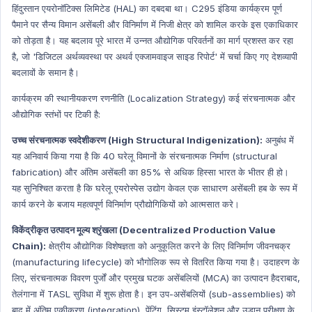
हिंदुस्तान एयरोनॉटिक्स लिमिटेड (HAL) का दबदबा था। C295 इंडिया कार्यक्रम पूर्ण
पैमाने पर सैन्य विमान असेंबली और विनिर्माण में निजी क्षेत्र को शामिल करके इस एकाधिकार
को तोड़ता है। यह बदलाव पूरे भारत में उन्नत औद्योगिक परिवर्तनों का मार्ग प्रशस्त कर रहा
है, जो 'डिजिटल अर्थव्यवस्था पर अथर्व एक्जामवाइज साइड रिपोर्ट' में चर्चा किए गए देशव्यापी
बदलावों के समान है।
कार्यक्रम की स्थानीयकरण रणनीति (Localization Strategy) कई संरचनात्मक और
औद्योगिक स्तंभों पर टिकी है:
उच्च संरचनात्मक स्वदेशीकरण (High Structural Indigenization):
अनुबंध में
यह अनिवार्य किया गया है कि 40 घरेलू विमानों के संरचनात्मक निर्माण (structural
fabrication) और अंतिम असेंबली का 85% से अधिक हिस्सा भारत के भीतर ही हो।
यह सुनिश्चित करता है कि घरेलू एयरोस्पेस उद्योग केवल एक साधारण असेंबली हब के रूप में
कार्य करने के बजाय महत्वपूर्ण विनिर्माण प्रौद्योगिकियों को आत्मसात करे।
विकेंद्रीकृत उत्पादन मूल्य श्रृंखला (Decentralized Production Value
Chain):
क्षेत्रीय औद्योगिक विशेषज्ञता को अनुकूलित करने के लिए विनिर्माण जीवनचक्र
(manufacturing lifecycle) को भौगोलिक रूप से वितरित किया गया है। उदाहरण के
लिए, संरचनात्मक विवरण पुर्जों और प्रमुख घटक असेंबलियों (MCA) का उत्पादन हैदराबाद,
तेलंगाना में TASL सुविधा में शुरू होता है। इन उप-असेंबलियों (sub-assemblies) को
बाद में अंतिम एकीकरण (integration), पेंटिंग, सिस्टम इंस्टॉलेशन और उड़ान परीक्षण के