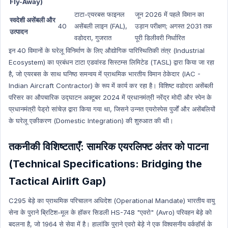
Fly-Away)
New Appointment
टाटा-एयरबस फाइनल
जून 2026 में पहले विमान का
स्वदेशी असेंबली और
New Appointment Hindi
40
असेंबली लाइन (FAL),
उड़ान परीक्षण; अगस्त 2031 तक
उत्पादन
Indian History
वडोदरा, गुजरात
पूरी डिलीवरी निर्धारित
इन 40 विमानों के घरेलू विनिर्माण के लिए औद्योगिक पारिस्थितिकी तंत्र (Industrial
Indian History Hindi
Ecosystem) का प्रबंधन टाटा एडवांस्ड सिस्टम्स लिमिटेड (TASL) द्वारा किया जा रहा
Prize
है, जो एयरबस के साथ घनिष्ठ समन्वय में प्राथमिक भारतीय विमान ठेकेदार (IAC -
Prize Hindi
Indian Aircraft Contractor) के रूप में कार्य कर रहा है। विशिष्ट वडोदरा असेंबली
परिसर का औपचारिक उद्घाटन अक्टूबर 2024 में प्रधानमंत्री नरेंद्र मोदी और स्पेन के
Geography
प्रधानमंत्री पेड्रो सांचेज़ द्वारा किया गया था, जिसने उन्नत एयरोस्पेस पुर्जों और असेंबलियों
Geography Hindi
के घरेलू एकीकरण (Domestic Integration) की शुरुआत की थी।
Agriculture
Agriculture Hindi
तकनीकी विशिष्टताएँ: सामरिक एयरलिफ्ट अंतर को पाटना
Human Geography
(Technical Specifications: Bridging the
Human Geography Hindi
Tactical Airlift Gap)
Economics
C295 बेड़े का प्राथमिक परिचालन अधिदेश (Operational Mandate) भारतीय वायु
Economics Hindi
सेना के पुराने ब्रिटिश-मूल के हॉकर सिडली HS-748 "एवरो" (Avro) परिवहन बेड़े को
Health
बदलना है, जो 1964 से सेवा में है। हालांकि पुराने एवरो बेड़े ने एक विश्वसनीय वर्कहॉर्स के