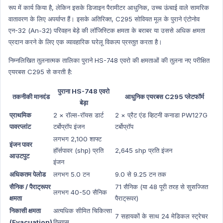
Health Hindi
रूप में कार्य किया है, लेकिन इसके डिजाइन पैरामीटर आधुनिक, उच्च ऊंचाई वाले सामरिक
वातावरण के लिए अपर्याप्त हैं। इसके अतिरिक्त, C295 सोवियत मूल के पुराने एंटोनोव
Ncert Concept
एन-32 (An-32) परिवहन बेड़े की लॉजिस्टिक क्षमता के बराबर या उससे अधिक क्षमता
Ncert Concept Hindi
प्रदान करने के लिए एक व्यावहारिक घरेलू विकल्प प्रस्तुत करता है।
Education
निम्नलिखित तुलनात्मक तालिका पुराने HS-748 एवरो की क्षमताओं की तुलना नए परीक्षित
Education Hindi
एयरबस C295 से करती है:
पुराना HS-748 एवरो
तकनीकी मानदंड
आधुनिक एयरबस C295 प्लेटफॉर्म
बेड़ा
प्राथमिक
2 × रॉल्स-रॉयस डार्ट
2 × प्रैट एंड व्हिटनी कनाडा PW127G
पावरप्लांट
टर्बोप्रॉप इंजन
टर्बोप्रॉप
लगभग 2,100 शाफ्ट
इंजन पावर
हॉर्सपावर (shp) प्रति
2,645 shp प्रति इंजन
आउटपुट
इंजन
अधिकतम पेलोड
लगभग 5.0 टन
9.0 से 9.25 टन तक
सैनिक / पैराट्रूपर
71 सैनिक (या 48 पूरी तरह से सुसज्जित
लगभग 40-50 सैनिक
क्षमता
पैराट्रूपर)
निकासी क्षमता
अत्यधिक सीमित चिकित्सा
7 सहायकों के साथ 24 मेडिकल स्ट्रेचर
(Evacuation)
विन्यास