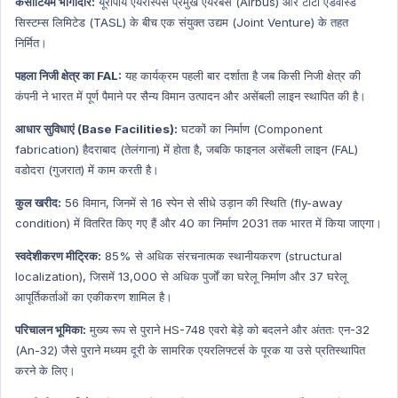
कंसोर्टियम भागीदार:
यूरोपीय एयरोस्पेस प्रमुख एयरबस (Airbus) और टाटा एडवांस्ड
सिस्टम्स लिमिटेड (TASL) के बीच एक संयुक्त उद्यम (Joint Venture) के तहत
निर्मित।
पहला निजी क्षेत्र का FAL:
यह कार्यक्रम पहली बार दर्शाता है जब किसी निजी क्षेत्र की
कंपनी ने भारत में पूर्ण पैमाने पर सैन्य विमान उत्पादन और असेंबली लाइन स्थापित की है।
आधार सुविधाएं (Base Facilities):
घटकों का निर्माण (Component
fabrication) हैदराबाद (तेलंगाना) में होता है, जबकि फाइनल असेंबली लाइन (FAL)
वडोदरा (गुजरात) में काम करती है।
कुल खरीद:
56 विमान, जिनमें से 16 स्पेन से सीधे उड़ान की स्थिति (fly-away
condition) में वितरित किए गए हैं और 40 का निर्माण 2031 तक भारत में किया जाएगा।
स्वदेशीकरण मीट्रिक:
85% से अधिक संरचनात्मक स्थानीयकरण (structural
localization), जिसमें 13,000 से अधिक पुर्जों का घरेलू निर्माण और 37 घरेलू
आपूर्तिकर्ताओं का एकीकरण शामिल है।
परिचालन भूमिका:
मुख्य रूप से पुराने HS-748 एवरो बेड़े को बदलने और अंततः एन-32
(An-32) जैसे पुराने मध्यम दूरी के सामरिक एयरलिफ्टर्स के पूरक या उसे प्रतिस्थापित
करने के लिए।