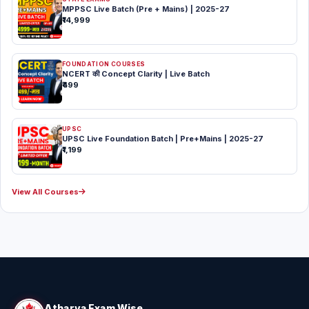
MPPSC Live Batch (Pre + Mains) | 2025-27
₹14,999
FOUNDATION COURSES
NCERT की Concept Clarity | Live Batch
₹499
UPSC
UPSC Live Foundation Batch | Pre+Mains | 2025-27
₹1,199
View All Courses
Atharva Exam Wise