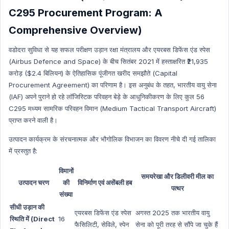
Sports Hindi
C295 Procurement Program: A
Art & Culture
Comprehensive Overview)
Art & Culture Hindi
वडोदरा सुविधा से यह सफल परीक्षण उड़ान रक्षा मंत्रालय और एयरबस डिफेंस एंड स्पेस
NATIONAL HINDI
(Airbus Defence and Space) के बीच सितंबर 2021 में हस्ताक्षरित ₹21,935
World Economy
करोड़ ($2.4 बिलियन) के ऐतिहासिक पूंजीगत खरीद समझौते (Capital
World Economy Hindi
Procurement Agreement) का परिणाम है। इस अनुबंध के तहत, भारतीय वायु सेना
(IAF) अपने पुराने हो रहे लॉजिस्टिक परिवहन बेड़े के आधुनिकीकरण के लिए कुल 56
Indian Polity
C295 मध्यम सामरिक परिवहन विमान (Medium Tactical Transport Aircraft)
Indian Polity Hindi
प्राप्त करने वाली है।
MP GK HIndi
उत्पादन कार्यक्रम के संरचनात्मक और भौगोलिक विभाजन का विवरण नीचे दी गई तालिका
Defense Technology
में प्रस्तुत है:
Defense Technology Hindi
विमानों
Daily Current Affairs
समयरेखा और डिलीवरी मील का
उत्पादन चरण
की
विनिर्माण एवं असेंबली हब
पत्थर
Daily Current Affairs Hindi
संख्या
International organization
सीधी उड़ान की
एयरबस डिफेंस एंड स्पेस
अगस्त 2025 तक भारतीय वायु
स्थिति में (Direct
16
International organization Hindi
फैसिलिटी, सेविले, स्पेन
सेना को पूरी तरह से सौंपे जा चुके हैं