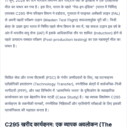
11 जून, 2026 का दिन भारतीय विमानन और राष्ट्रीय रक्षा के इतिहास में एक ऐतिहासिक
INDIAN ECONOMY HINDI
मील का पत्थर बन गया है। इस दिन, भारत के पहले "मेड-इन-इंडिया" (भारत में निर्मित)
INDIAN ECONOMY ENGLISH
एयरबस C295 सैन्य परिवहन विमान ने वडोदरा, गुजरात में फाइनल असेंबली लाइन (FAL)
Science & Technology Hindi
से अपनी पहली परीक्षण उड़ान (Maiden Test Flight) सफलतापूर्वक पूरी की। निजी
क्षेत्र के उद्यम द्वारा भारत में निर्मित पहले सैन्य विमान के रूप में, यह सफल उड़ान इस वर्ष के
Environment and Biodiversity Hindi
अंत में भारतीय वायु सेना (IAF) में इसके आधिकारिक तौर पर शामिल (Induction) होने से
Global Index
पहले उत्पादन-पश्चात परीक्षण (Post-production testing) का एक महत्वपूर्ण मील का
Global Index Hindi
पत्थर है।
Government Scheme
Government Scheme Hindi
NASA
सिविल सेवा और राज्य पीएससी (PSC) के गंभीर उम्मीदवारों के लिए, यह घटनाक्रम
NASA HINDI
प्रौद्योगिकी हस्तांतरण (Technology Transfer), रणनीतिक क्षेत्रों में सार्वजनिक-निजी
Personality
भागीदारी (PPP), और रक्षा विनिर्माण में 'आत्मनिर्भर भारत' के दृष्टिकोण के व्यावहारिक
Personality Hindi
कार्यान्वयन का एक बेहतरीन केस स्टडी (Case Study) है। यह व्यापक विश्लेषण C295
कार्यक्रम के तकनीकी मानकों, रणनीतिक निहितार्थों और प्रतियोगी परीक्षाओं के लिए इसकी
History & Culture
प्रासंगिकता की पड़ताल करता है।
History & Culture Hindi
Sports
C295 खरीद कार्यक्रम: एक व्यापक अवलोकन (The