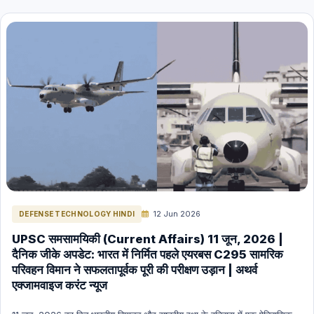
INDIAN ECONOMY
MP GK
Science & Technology
Polity Hindi
Polity English
Space (Nasa, Isro etc) Hindi
Space (Nasa, Isro etc) English
The Hindu Editorial in English
INTERNATION RELATIONS HINDI
ENERGY HINDI
ENERGY ENGLISH
12 Jun 2026
DEFENSE TECHNOLOGY HINDI
GK (General Knowledge) Hindi
UPSC समसामयिकी (Current Affairs) 11 जून, 2026 |
दैनिक जीके अपडेट: भारत में निर्मित पहले एयरबस C295 सामरिक
GK (General Knowledge) English
परिवहन विमान ने सफलतापूर्वक पूरी की परीक्षण उड़ान | अथर्व
International Current Affairs (Hindi)
एक्जामवाइज करंट न्यूज
International Current Affairs (English)