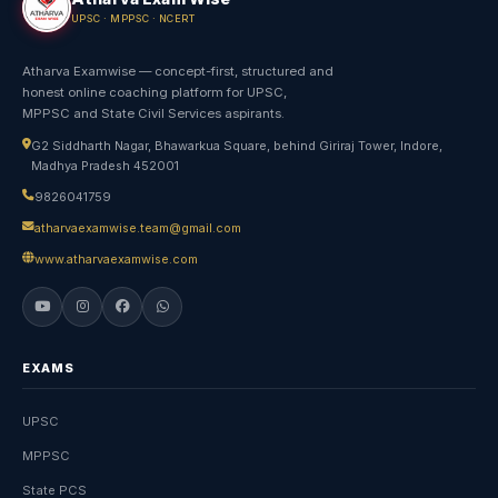
UPSC · MPPSC · NCERT
Atharva Examwise — concept-first, structured and
honest online coaching platform for UPSC,
MPPSC and State Civil Services aspirants.
G2 Siddharth Nagar, Bhawarkua Square, behind Giriraj Tower, Indore,
Madhya Pradesh 452001
9826041759
atharvaexamwise.team@gmail.com
www.atharvaexamwise.com
EXAMS
UPSC
MPPSC
State PCS