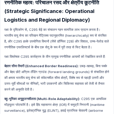
रणनीतिक महत्व: परिचालन रसद और क्षेत्रीय कूटनीति
(Strategic Significance: Operational
Logistics and Regional Diplomacy)
रक्षा के दृष्टिकोण से, C295 बेड़े का संचालन गहन सामरिक लाभ प्रदान करता है।
भारतीय वायु सेना का परिवहन मैट्रिक्स पदानुक्रमित (hierarchically) रूप से संरचित
है, और C295 हल्के उपयोगिता विमानों (जैसे डॉर्नियर 228) और विशाल, उच्च-पेलोड वाले
रणनीतिक एयरलिफ्टर्स के बीच एक सेतु के रूप में पूरी तरह से फिट बैठता है।
रक्षा विश्लेषक C295 कार्यक्रम के तीन प्रमुख रणनीतिक आयामों को रेखांकित करते हैं:
बेहतर सीमा तैयारी (Enhanced Border Readiness):
उबड़-खाबड़, बिना पक्के
और बेहद छोटे अग्रिम लैंडिंग ग्राउंड (forward landing grounds) से संचालित होने
की क्षमता भारतीय वायु सेना को संवेदनशील सीमा क्षेत्रों, विशेष रूप से पहाड़ी उत्तरी और
उत्तर-पूर्वी सीमाओं पर सैनिकों, भारी उपकरणों और चिकित्सा सहायता को तेजी से तैनात
करने की अनुमति देती है।
बहु-भूमिका अनुकूलनशीलता (Multi-Role Adaptability):
C295 एक अत्यधिक
मॉड्यूलर प्लेटफॉर्म है। इसे हिंद महासागर क्षेत्र (IOR) में समुद्री निगरानी (maritime
surveillance), इलेक्ट्रॉनिक युद्ध (ELINT), हवाई प्रारंभिक चेतावनी (airborne