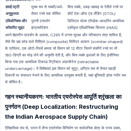
हवाई पट्टी
मुख्य रूप से पक्की/अर्ध-
बिना पक्के, उबड़-खाबड़ या रेतीले रनवे पर
अनुकूलता
तैयार रनवे तक सीमित
शॉर्ट टेक-ऑफ एंड लैंडिंग (STOL)
एविओनिक्स और
पुरानी एनालॉग
डिजिटल थेल्स टॉपडेक-आधारित अत्यधिक
कॉकपिट सुइट
इंस्ट्रूमेंटेशन
एकीकृत एविओनिक्स सिस्टम (HIAS)
अपने बेहतरीन प्रदर्शन के अलावा, C295 में उन्नत सुरक्षा और परिचालन तंत्र शामिल हैं,
जैसे कि छह ब्लेड वाले मिश्रित (composite) सिमिटर आकार (scimitar-shaped)
के प्रोपेलर, एक ऑटो-रिवर्स क्षमता जो विमान को 12 मीटर जितने संकीर्ण रनवे पर भी
180-डिग्री का मोड़ लेने की अनुमति देती है, और बिना पक्के इलाकों के लिए इंजीनियर
किया गया एक अत्यधिक टिकाऊ रिट्रैक्टर अंडरकैरेज (retractable
undercarriage)। ये विशेषताएं इस विमान को सुदूर, अग्रिम रूप से तैनात पहाड़ी
ठिकानों पर संसाधन भेजने के लिए अत्यधिक उपयुक्त बनाती हैं, जहां बुनियादी ढांचा गंभीर रूप
से सीमित है।
गहन स्थानीयकरण: भारतीय एयरोस्पेस आपूर्ति श्रृंखला का
पुनर्गठन (Deep Localization: Restructuring
the Indian Aerospace Supply Chain)
ऐतिहासिक रूप से, भारत में सैन्य एयरोस्पेस विनिर्माण पर सार्वजनिक क्षेत्र के राज्य उद्यम,