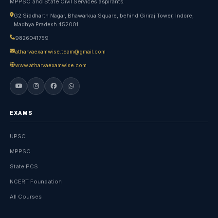
MPPSC and State Civil Services aspirants.
G2 Siddharth Nagar, Bhawarkua Square, behind Giriraj Tower, Indore,
Madhya Pradesh 452001
9826041759
atharvaexamwise.team@gmail.com
www.atharvaexamwise.com
EXAMS
UPSC
MPPSC
State PCS
NCERT Foundation
All Courses