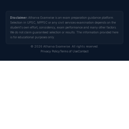
Disclaimer:
Atharva Examwise is an exam preparation guidance platform.
Selection in UPSC, MPPSC or any civil services examination depends on the
student's own effort, consistency, exam performance and many other factors.
We do not claim guaranteed selection or results. The information provided here
is for educational purposes only.
© 2026 Atharva Examwise. All rights reserved.
Privacy Policy
Terms of Use
Contact