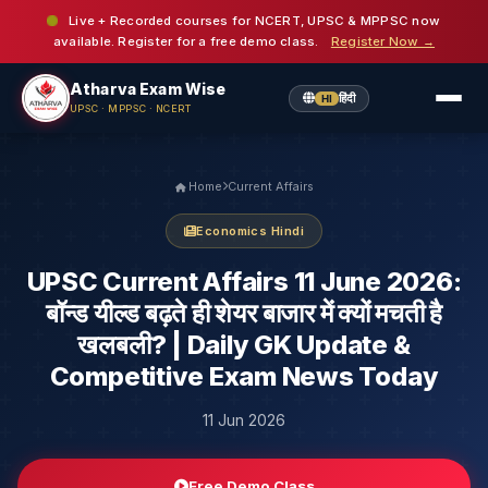
Live + Recorded courses for NCERT, UPSC & MPPSC now
available. Register for a free demo class.
Register Now →
Atharva Exam Wise
हिंदी
HI
UPSC · MPPSC · NCERT
Home
Current Affairs
Economics Hindi
UPSC Current Affairs 11 June 2026:
बॉन्ड यील्ड बढ़ते ही शेयर बाजार में क्यों मचती है
खलबली? | Daily GK Update &
Competitive Exam News Today
11 Jun 2026
Free Demo Class