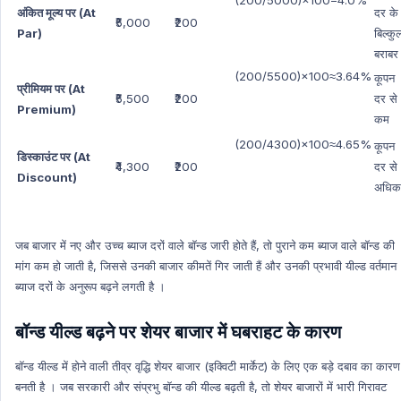
(200/5000)×100=4.0%
Ncert Concept
अंकित मूल्य पर (At
दर के
₹5,000
₹200
Par)
बिल्कु
Ncert Concept Hindi
बराबर
Education
(200/5500)×100≈3.64%
कूपन
प्रीमियम पर (At
Education Hindi
₹5,500
₹200
दर से
Premium)
कम
(200/4300)×100≈4.65%
कूपन
डिस्काउंट पर (At
₹4,300
₹200
दर से
Discount)
अधिक
जब बाजार में नए और उच्च ब्याज दरों वाले बॉन्ड जारी होते हैं, तो पुराने कम ब्याज वाले बॉन्ड की
मांग कम हो जाती है, जिससे उनकी बाजार कीमतें गिर जाती हैं और उनकी प्रभावी यील्ड वर्तमान
ब्याज दरों के अनुरूप बढ़ने लगती है ।
बॉन्ड यील्ड बढ़ने पर शेयर बाजार में घबराहट के कारण
बॉन्ड यील्ड में होने वाली तीव्र वृद्धि शेयर बाजार (इक्विटी मार्केट) के लिए एक बड़े दबाव का कारण
बनती है । जब सरकारी और संप्रभु बॉन्ड की यील्ड बढ़ती है, तो शेयर बाजारों में भारी गिरावट