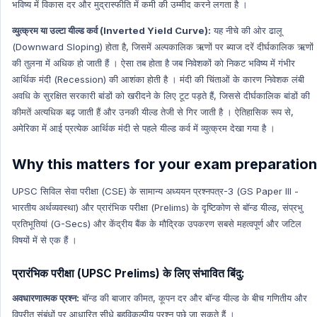
भविष्य में विकास दर और मुद्रास्फीति में कमी की उम्मीद करने लगता है ।
व्युत्क्रम या उल्टा यील्ड कर्व (Inverted Yield Curve):
यह नीचे की ओर ढालू
(Downward Sloping) होता है, जिसमें अल्पकालिक ऋणों पर ब्याज दरें दीर्घकालिक ऋणों
की तुलना में अधिक हो जाती हैं । ऐसा तब होता है जब निवेशकों को निकट भविष्य में गंभीर
आर्थिक मंदी (Recession) की आशंका होती है । मंदी की चिंताओं के कारण निवेशक लंबी
अवधि के सुरक्षित सरकारी बांडों को खरीदने के लिए टूट पड़ते हैं, जिससे दीर्घकालिक बांडों की
कीमतें अत्यधिक बढ़ जाती हैं और उनकी यील्ड तेजी से गिर जाती है । ऐतिहासिक रूप से,
अमेरिका में आई प्रत्येक आर्थिक मंदी से पहले यील्ड कर्व में व्युत्क्रम देखा गया है ।
Why this matters for your exam preparation
UPSC सिविल सेवा परीक्षा (CSE) के सामान्य अध्ययन प्रश्नपत्र-3 (GS Paper III -
भारतीय अर्थव्यवस्था) और प्रारंभिक परीक्षा (Prelims) के दृष्टिकोण से बॉन्ड यील्ड, संप्रभु
प्रतिभूतियां (G-Secs) और केंद्रीय बैंक के मौद्रिक उपकरण सबसे महत्वपूर्ण और जटिल
विषयों में से एक हैं ।
प्रारंभिक परीक्षा (UPSC Prelims) के लिए संभावित बिंदु:
अवधारणात्मक प्रश्न:
बॉन्ड की बाजार कीमत, कूपन दर और बॉन्ड यील्ड के बीच गणितीय और
विपरीत संबंधों पर आधारित सीधे बहुविकल्पीय प्रश्न पूछे जा सकते हैं ।