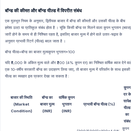
New Appointment Hindi
बॉन्ड की कीमत और बॉन्ड यील्ड में विपरीत संबंध
Indian History
एक मूलभूत नियम के अनुसार, द्वितीयक बाजार में बॉन्ड की कीमतों और उसकी यील्ड के बीच
Indian History Hindi
हमेशा उल्टा या प्रतिकूल संबंध होता है । चूंकि किसी बॉन्ड पर मिलने वाला कूपन भुगतान (ब्याज)
Prize
जारी होने के समय से ही निश्चित रहता है, इसलिए बाजार मूल्य में होने वाले उतार-चढ़ाव के
Prize Hindi
अनुसार प्रभावी रिटर्न (यील्ड) बदल जाता है ।
Geography
बॉन्ड यील्ड=बॉन्ड का बाजार मूल्यकूपन भुगतान​×100
Geography Hindi
यदि ₹5,000 के अंकित मूल्य वाले और ₹200 (4% कूपन दर) का निश्चित वार्षिक ब्याज देने वाल
Agriculture
एक 10-वर्षीय सरकारी बॉन्ड का उदाहरण लिया जाए, तो बाजार मूल्य में परिवर्तन के साथ इसकी
Agriculture Hindi
यील्ड का व्यवहार इस प्रकार देखा जा सकता है :
Human Geography
कूपन
Human Geography Hindi
दर के
बाजार की स्थिति
बॉन्ड का
वार्षिक कूपन
Economics
सापेक्ष
(Market
बाजार मूल्य
भुगतान
प्रभावी बॉन्ड यील्ड (%)
यील्ड
Economics Hindi
Condition)
(INR)
(INR)
का
Health
संबंध
Health Hindi
कूपन