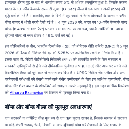
INDIAN ECONOMY ENGLISH
इजरायल-ईरान युद्ध के बाद से भारतीय रुपया 5% से अधिक अवमूल्यित हुआ है, जिसके कारण
भारत के 10-वर्षीय बेंचमार्क सरकारी सुरक्षा (G-Sec) यील्ड में 34 आधार अंकों (bps) की
Science & Technology Hindi
वृद्धि दर्ज की गई है । हालांकि, हाल के दिनों में सुधारवादी नीतिगत घोषणाओं के कारण भारतीय
Environment and Biodiversity Hindi
बॉन्ड बाजार में थोड़ी नरमी देखी गई है । 4 जून 2026 को, भारत का 10-वर्षीय बेंचमार्क बॉन्ड
Global Index
यील्ड (6.48% 2035 पेपर) घटकर 7.0033% पर आ गया, जबकि अमेरिकी 10-वर्षीय
ट्रेजरी यील्ड भी नरम होकर 4.48% दर्ज की गई ।
Global Index Hindi
Government Scheme
इन परिस्थितियों के बीच, भारतीय रिजर्व बैंक (RBI) की मौद्रिक नीति समिति (MPC) ने 5 जून
2026 की बैठक में नीतिगत रेपो दर को 5.25% पर अपरिवर्तित रखने का निर्णय लिया है ।
Government Scheme Hindi
इसके साथ ही, विदेशी पोर्टफोलियो निवेशकों (FPIs) को आकर्षित करने के लिए सरकार ने
NASA
सरकारी प्रतिभूतियों से होने वाले दीर्घकालिक पूंजीगत लाभ (LTCG) और ब्याज पर लगने वाले
NASA HINDI
विदहोल्डिंग टैक्स को पूरी तरह से समाप्त कर दिया है । UPSC सिविल सेवा परीक्षा और अन्य
प्रतिस्पर्धी परीक्षाओं की तैयारी करने वाले गंभीर उम्मीदवारों के लिए इन आर्थिक प्रणालियों, बॉन्ड
Personality
यील्ड और शेयर बाजार के अंतर्संबंधों को समझना अत्यंत महत्वपूर्ण है। इस गहन आर्थिक विश्लेषण
Personality Hindi
को
Atharva Examwise
पर विस्तार से प्रस्तुत किया गया है।
History & Culture
History & Culture Hindi
बॉन्ड और बॉन्ड यील्ड की मूलभूत अवधारणाएं
Sports
एक सरकारी या कॉर्पोरेट बॉन्ड मूल रूप से एक ऋण सुरक्षा साधन है, जिसके माध्यम से सरकार
Sports Hindi
या कोई कंपनी सड़क, रेलवे, बिजली या अन्य बुनियादी ढांचा परियोजनाओं के लिए बाजार के