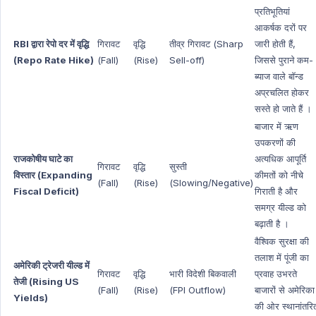
प्रतिभूतियां
आकर्षक दरों पर
RBI द्वारा रेपो दर में वृद्धि
गिरावट
वृद्धि
तीव्र गिरावट (Sharp
जारी होती हैं,
(Repo Rate Hike)
(Fall)
(Rise)
Sell-off)
जिससे पुराने कम-
ब्याज वाले बॉन्ड
अप्रचलित होकर
सस्ते हो जाते हैं ।
बाजार में ऋण
उपकरणों की
राजकोषीय घाटे का
अत्यधिक आपूर्ति
गिरावट
वृद्धि
सुस्ती
विस्तार (Expanding
कीमतों को नीचे
(Fall)
(Rise)
(Slowing/Negative)
Fiscal Deficit)
गिराती है और
समग्र यील्ड को
बढ़ाती है ।
वैश्विक सुरक्षा की
तलाश में पूंजी का
अमेरिकी ट्रेजरी यील्ड में
गिरावट
वृद्धि
भारी विदेशी बिकवाली
प्रवाह उभरते
तेजी (Rising US
(Fall)
(Rise)
(FPI Outflow)
बाजारों से अमेरिका
Yields)
की ओर स्थानांतरि