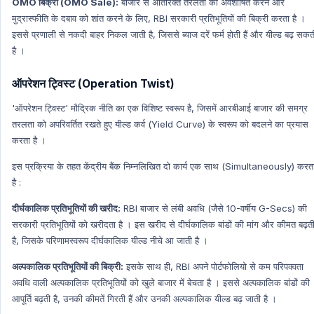
OMO बिक्री (OMO Sale):
बाजार से अतिरिक्त तरलता को अवशोषित करने और
मुद्रास्फीति के दबाव को शांत करने के लिए, RBI सरकारी प्रतिभूतियों की बिक्री करता है ।
इससे प्रणाली से नकदी बाहर निकल जाती है, जिससे ब्याज दरें फर्म होती हैं और यील्ड बढ़ सकत
है ।
ऑपरेशन ट्विस्ट (Operation Twist)
'ऑपरेशन ट्विस्ट' मौद्रिक नीति का एक विशिष्ट स्वरूप है, जिसमें आरबीआई बाजार की समग्र
तरलता को अपरिवर्तित रखते हुए यील्ड कर्व (Yield Curve) के स्वरूप को बदलने का प्रयास
करता है ।
इस प्रक्रिया के तहत केंद्रीय बैंक निम्नलिखित दो कार्य एक साथ (Simultaneously) करत
है :
दीर्घकालिक प्रतिभूतियों की खरीद:
RBI बाजार से लंबी अवधि (जैसे 10-वर्षीय G-Secs) की
सरकारी प्रतिभूतियों को खरीदता है । इस खरीद से दीर्घकालिक बांडों की मांग और कीमत बढ़त
है, जिसके परिणामस्वरूप दीर्घकालिक यील्ड नीचे आ जाती है ।
अल्पकालिक प्रतिभूतियों की बिक्री:
इसके साथ ही, RBI अपने पोर्टफोलियो से कम परिपक्वता
अवधि वाली अल्पकालिक प्रतिभूतियों को खुले बाजार में बेचता है । इससे अल्पकालिक बांडों की
आपूर्ति बढ़ती है, उनकी कीमतें गिरती हैं और उनकी अल्पकालिक यील्ड बढ़ जाती है ।