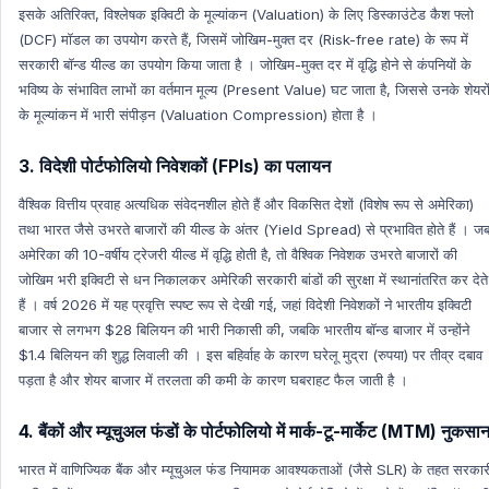
इसके अतिरिक्त, विश्लेषक इक्विटी के मूल्यांकन (Valuation) के लिए डिस्काउंटेड कैश फ्लो
(DCF) मॉडल का उपयोग करते हैं, जिसमें जोखिम-मुक्त दर (Risk-free rate) के रूप में
सरकारी बॉन्ड यील्ड का उपयोग किया जाता है । जोखिम-मुक्त दर में वृद्धि होने से कंपनियों के
भविष्य के संभावित लाभों का वर्तमान मूल्य (Present Value) घट जाता है, जिससे उनके शेयरो
के मूल्यांकन में भारी संपीड़न (Valuation Compression) होता है ।
3. विदेशी पोर्टफोलियो निवेशकों (FPIs) का पलायन
वैश्विक वित्तीय प्रवाह अत्यधिक संवेदनशील होते हैं और विकसित देशों (विशेष रूप से अमेरिका)
तथा भारत जैसे उभरते बाजारों की यील्ड के अंतर (Yield Spread) से प्रभावित होते हैं । ज
अमेरिका की 10-वर्षीय ट्रेजरी यील्ड में वृद्धि होती है, तो वैश्विक निवेशक उभरते बाजारों की
जोखिम भरी इक्विटी से धन निकालकर अमेरिकी सरकारी बांडों की सुरक्षा में स्थानांतरित कर देते
हैं । वर्ष 2026 में यह प्रवृत्ति स्पष्ट रूप से देखी गई, जहां विदेशी निवेशकों ने भारतीय इक्विटी
बाजार से लगभग $28 बिलियन की भारी निकासी की, जबकि भारतीय बॉन्ड बाजार में उन्होंने
$1.4 बिलियन की शुद्ध लिवाली की । इस बहिर्वाह के कारण घरेलू मुद्रा (रुपया) पर तीव्र दबाव
पड़ता है और शेयर बाजार में तरलता की कमी के कारण घबराहट फैल जाती है ।
4. बैंकों और म्यूचुअल फंडों के पोर्टफोलियो में मार्क-टू-मार्केट (MTM) नुकसा
भारत में वाणिज्यिक बैंक और म्यूचुअल फंड नियामक आवश्यकताओं (जैसे SLR) के तहत सरकार