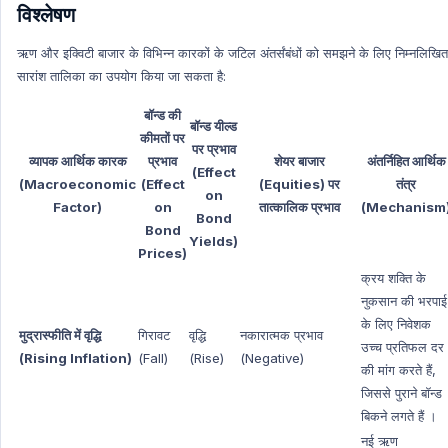
विश्लेषण
ऋण और इक्विटी बाजार के विभिन्न कारकों के जटिल अंतर्संबंधों को समझने के लिए निम्नलिखित
सारांश तालिका का उपयोग किया जा सकता है:
बॉन्ड की
बॉन्ड यील्ड
कीमतों पर
पर प्रभाव
व्यापक आर्थिक कारक
प्रभाव
शेयर बाजार
अंतर्निहित आर्थिक
(Effect
(Macroeconomic
(Effect
(Equities) पर
तंत्र
on
Factor)
on
तात्कालिक प्रभाव
(Mechanism
Bond
Bond
Yields)
Prices)
क्रय शक्ति के
नुकसान की भरपाई
के लिए निवेशक
मुद्रास्फीति में वृद्धि
गिरावट
वृद्धि
नकारात्मक प्रभाव
उच्च प्रतिफल दर
(Rising Inflation)
(Fall)
(Rise)
(Negative)
की मांग करते हैं,
जिससे पुराने बॉन्ड
बिकने लगते हैं ।
नई ऋण