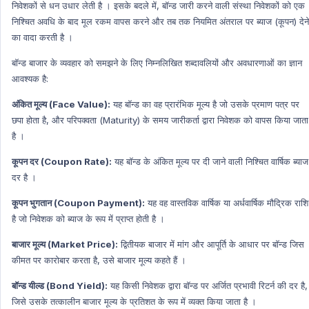
निवेशकों से धन उधार लेती है । इसके बदले में, बॉन्ड जारी करने वाली संस्था निवेशकों को एक
Art & Culture
निश्चित अवधि के बाद मूल रकम वापस करने और तब तक नियमित अंतराल पर ब्याज (कूपन) देने
Art & Culture Hindi
का वादा करती है ।
NATIONAL HINDI
बॉन्ड बाजार के व्यवहार को समझने के लिए निम्नलिखित शब्दावलियों और अवधारणाओं का ज्ञान
World Economy
आवश्यक है:
World Economy Hindi
अंकित मूल्य (Face Value):
यह बॉन्ड का वह प्रारंभिक मूल्य है जो उसके प्रमाण पत्र पर
Indian Polity
छपा होता है, और परिपक्वता (Maturity) के समय जारीकर्ता द्वारा निवेशक को वापस किया जाता
Indian Polity Hindi
है ।
MP GK HIndi
कूपन दर (Coupon Rate):
यह बॉन्ड के अंकित मूल्य पर दी जाने वाली निश्चित वार्षिक ब्याज
Defense Technology
दर है ।
Defense Technology Hindi
कूपन भुगतान (Coupon Payment):
यह वह वास्तविक वार्षिक या अर्धवार्षिक मौद्रिक राशि
Daily Current Affairs
है जो निवेशक को ब्याज के रूप में प्राप्त होती है ।
Daily Current Affairs Hindi
बाजार मूल्य (Market Price):
द्वितीयक बाजार में मांग और आपूर्ति के आधार पर बॉन्ड जिस
International organization
कीमत पर कारोबार करता है, उसे बाजार मूल्य कहते हैं ।
International organization Hindi
बॉन्ड यील्ड (Bond Yield):
यह किसी निवेशक द्वारा बॉन्ड पर अर्जित प्रभावी रिटर्न की दर है,
New Appointment
जिसे उसके तत्कालीन बाजार मूल्य के प्रतिशत के रूप में व्यक्त किया जाता है ।