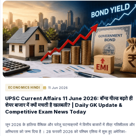
MP GK
Science & Technology
Polity Hindi
Polity English
Space (Nasa, Isro etc) Hindi
Space (Nasa, Isro etc) English
The Hindu Editorial in English
INTERNATION RELATIONS HINDI
ENERGY HINDI
ENERGY ENGLISH
11 Jun 2026
ECONOMICS HINDI
GK (General Knowledge) Hindi
UPSC Current Affairs 11 June 2026: बॉन्ड यील्ड बढ़ते ही
GK (General Knowledge) English
शेयर बाजार में क्यों मचती है खलबली? | Daily GK Update &
International Current Affairs (Hindi)
Competitive Exam News Today
International Current Affairs (English)
जून 2026 के हालिया वैश्विक और घरेलू घटनाक्रमों ने वित्तीय बाजारों में तीव्र गतिशीलता और
INDIAN ECONOMY HINDI
अस्थिरता को जन्म दिया है । 28 फरवरी 2026 को पश्चिम एशिया में शुरू हुए अमेरिका-