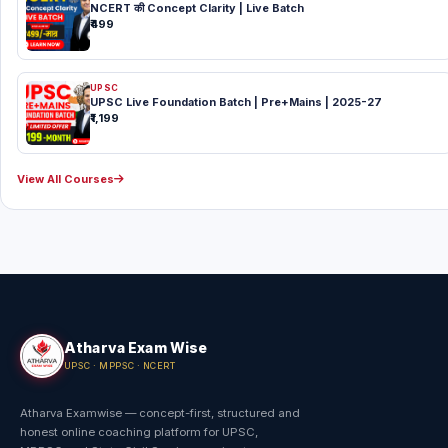
NCERT की Concept Clarity | Live Batch
₹499
UPSC
UPSC Live Foundation Batch | Pre+Mains | 2025-27
₹1,199
View All Courses
Atharva Exam Wise
UPSC · MPPSC · NCERT
Atharva Examwise — concept-first, structured and
honest online coaching platform for UPSC,