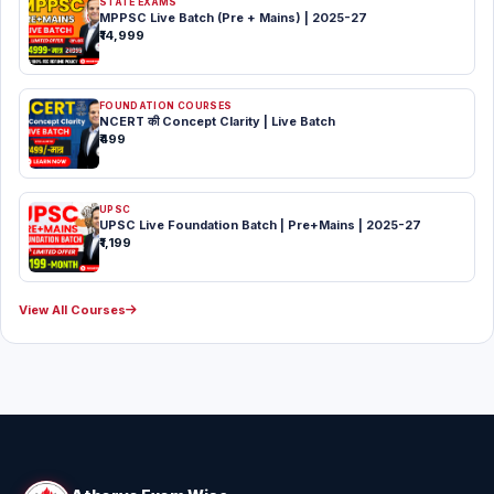
STATE EXAMS
MPPSC Live Batch (Pre + Mains) | 2025-27
₹14,999
FOUNDATION COURSES
NCERT की Concept Clarity | Live Batch
₹499
UPSC
UPSC Live Foundation Batch | Pre+Mains | 2025-27
₹1,199
View All Courses