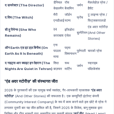
डैनियल
रॉस
मैकलेहोज़ प्रेस /
द डायरेक्टर (The Director)
जर्मन
केहलमैन
बेंजामिन
हैशेट
मैरी
जॉर्डन
टू लाइन्स प्रेस /
द विच (The Witch)
फ्रेंच
एनडीआई
स्टम्प
फिट्जकारालडो
एंड अदर स्टोरीज़
शी हू रिमेन्स (She Who
रेने
इजिडोरा
बुल्गेरियन
(And Other
Remains)
काराबाश
एंजेल
Stories)
एना
ऑन Earth एज़ इट इज़ बिनीथ (On
पद्मा
पाउला
पुर्तगाली
चारको प्रेस
Earth As It Is Beneath)
विश्वनाथन
माया
द नाइट्स आर क्वाइट इन तेहरान (The
शिदा
रूथ
स्क्राइब
जर्मन
Nights Are Quiet in Tehran)
बाज़यार
मार्टिन
पब्लिकेशंस
'एंड अदर स्टोरीज़' की संस्थागत जीत
2026 के पुरस्कारों की एक प्रमुख चर्चा स्वतंत्र, गैर-लाभकारी प्रकाशक
'एंड अदर
स्टोरीज़'
(And Other Stories) की सफलता है। एक कम्युनिटी इंटरेस्ट कंपनी
(Community Interest Company) के रूप में काम करने वाले इस छोटे से प्रेस ने
लगातार दूसरी बार यह जीत हासिल की है, जिसने 2025 के विजेता, बानू मुश्ताक द्वारा
लिखित और दीपा भासथी द्वारा अनुवादित लघु कहानी संग्रह
'हार्ट लैंप'
(Heart Lamp)