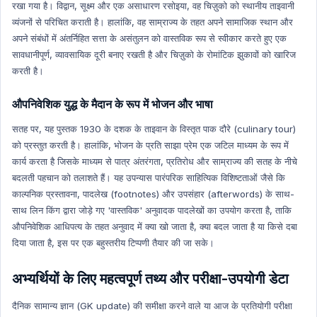
रखा गया है। विद्वान, सूक्ष्म और एक असाधारण रसोइया, वह चिज़ुको को स्थानीय ताइवानी
New Appointment
व्यंजनों से परिचित कराती है। हालांकि, वह साम्राज्य के तहत अपने सामाजिक स्थान और
New Appointment Hindi
अपने संबंधों में अंतर्निहित सत्ता के असंतुलन को वास्तविक रूप से स्वीकार करते हुए एक
Indian History
सावधानीपूर्ण, व्यावसायिक दूरी बनाए रखती है और चिज़ुको के रोमांटिक झुकावों को खारिज
करती है।
Indian History Hindi
Prize
औपनिवेशिक युद्ध के मैदान के रूप में भोजन और भाषा
Prize Hindi
सतह पर, यह पुस्तक 1930 के दशक के ताइवान के विस्तृत पाक दौरे (culinary tour)
Geography
को प्रस्तुत करती है। हालांकि, भोजन के प्रति साझा प्रेम एक जटिल माध्यम के रूप में
Geography Hindi
कार्य करता है जिसके माध्यम से पात्र अंतरंगता, प्रतिरोध और साम्राज्य की सतह के नीचे
बदलती पहचान को तलाशते हैं। यह उपन्यास पारंपरिक साहित्यिक विशिष्टताओं जैसे कि
Agriculture
काल्पनिक प्रस्तावना, पादलेख (footnotes) और उपसंहार (afterwords) के साथ-
Agriculture Hindi
साथ लिन किंग द्वारा जोड़े गए 'वास्तविक' अनुवादक पादलेखों का उपयोग करता है, ताकि
Human Geography
औपनिवेशिक आधिपत्य के तहत अनुवाद में क्या खो जाता है, क्या बदल जाता है या किसे दबा
Human Geography Hindi
दिया जाता है, इस पर एक बहुस्तरीय टिप्पणी तैयार की जा सके।
Economics
अभ्यर्थियों के लिए महत्वपूर्ण तथ्य और परीक्षा-उपयोगी डेटा
Economics Hindi
Health
दैनिक सामान्य ज्ञान (GK update) की समीक्षा करने वाले या आज के प्रतियोगी परीक्षा