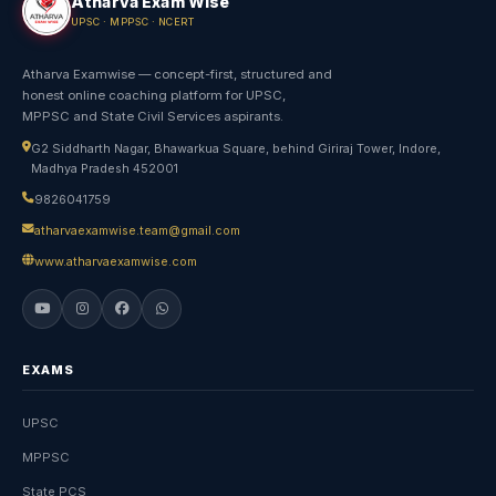
Atharva Exam Wise
UPSC · MPPSC · NCERT
Atharva Examwise — concept-first, structured and
honest online coaching platform for UPSC,
MPPSC and State Civil Services aspirants.
G2 Siddharth Nagar, Bhawarkua Square, behind Giriraj Tower, Indore,
Madhya Pradesh 452001
9826041759
atharvaexamwise.team@gmail.com
www.atharvaexamwise.com
EXAMS
UPSC
MPPSC
State PCS