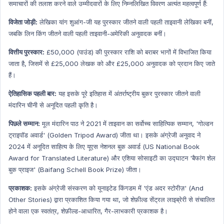
समाचारों की तलाश करने वाले उम्मीदवारों के लिए निम्नलिखित विवरण अत्यंत महत्वपूर्ण हैं:
Health Hindi
Ncert Concept
विजेता जोड़ी:
लेखिका यांग शुआंग-जी यह पुरस्कार जीतने वाली पहली ताइवानी लेखिका बनीं,
जबकि लिन किंग जीतने वाली पहली ताइवानी-अमेरिकी अनुवादक बनीं।
Ncert Concept Hindi
Education
वित्तीय पुरस्कार:
£50,000 (पाउंड) की पुरस्कार राशि को बराबर भागों में विभाजित किया
जाता है, जिसमें से £25,000 लेखक को और £25,000 अनुवादक को प्रदान किए जाते
Education Hindi
हैं।
ऐतिहासिक पहली बार:
यह इसके पूरे इतिहास में अंतर्राष्ट्रीय बुकर पुरस्कार जीतने वाली
मंदारिन चीनी से अनूदित पहली कृति है।
पिछले सम्मान:
मूल मंदारिन पाठ ने 2021 में ताइवान का सर्वोच्च साहित्यिक सम्मान, 'गोल्डन
ट्राइपॉड अवार्ड' (Golden Tripod Award) जीता था। इसके अंग्रेजी अनुवाद ने
2024 में अनूदित साहित्य के लिए यूएस नेशनल बुक अवार्ड (US National Book
Award for Translated Literature) और एशिया सोसाइटी का उद्घाटन 'बैफांग शेल
बुक प्राइज' (Baifang Schell Book Prize) जीता।
प्रकाशक:
इसके अंग्रेजी संस्करण को यूनाइटेड किंगडम में 'एंड अदर स्टोरीज़' (And
Other Stories) द्वारा प्रकाशित किया गया था, जो शेफ़ील्ड सेंट्रल लाइब्रेरी से संचालित
होने वाला एक स्वतंत्र, शेफ़ील्ड-आधारित, गैर-लाभकारी प्रकाशक है।