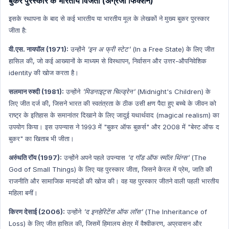
बुकर पुरस्कार के भारतीय विजेता (अंग्रेजी फिक्शन)
इसके स्थापना के बाद से कई भारतीय या भारतीय मूल के लेखकों ने मुख्य बुकर पुरस्कार
जीता है:
वी.एस. नायपॉल (1971):
उन्होंने
'इन अ फ्री स्टेट'
(In a Free State) के लिए जीत
हासिल की, जो कई आख्यानों के माध्यम से विस्थापन, निर्वासन और उत्तर-औपनिवेशिक
identity की खोज करता है।
सलमान रुश्दी (1981):
उन्होंने
'मिडनाइट्स चिल्ड्रेन'
(Midnight's Children) के
लिए जीत दर्ज की, जिसने भारत की स्वतंत्रता के ठीक उसी क्षण पैदा हुए बच्चे के जीवन को
राष्ट्र के इतिहास के समानांतर दिखाने के लिए जादुई यथार्थवाद (magical realism) का
उपयोग किया। इस उपन्यास ने 1993 में "बुकर ऑफ बुकर्स" और 2008 में "बेस्ट ऑफ द
बुकर" का खिताब भी जीता।
अरुंधति रॉय (1997):
उन्होंने अपने पहले उपन्यास
'द गॉड ऑफ स्मॉल थिंग्स'
(The
God of Small Things) के लिए यह पुरस्कार जीता, जिसने केरल में प्रेम, जाति की
राजनीति और सामाजिक मानदंडों की खोज की। वह यह पुरस्कार जीतने वाली पहली भारतीय
महिला बनीं।
किरण देसाई (2006):
उन्होंने
'द इनहेरिटेंस ऑफ लॉस'
(The Inheritance of
Loss) के लिए जीत हासिल की, जिसमें हिमालय क्षेत्र में वैश्वीकरण, अप्रवासन और