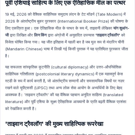
पूर्वी एशियाई साहित्य के लिए एक ऐतिहासिक मील का पत्थर
INDIAN ECONOMY HINDI
INDIAN ECONOMY ENGLISH
19 मई, 2026 को वैश्विक साहित्यिक समुदाय लंदन के टेट मॉडर्न (Tate Modern) में
Science & Technology Hindi
2026 के अंतर्राष्ट्रीय बुकर पुरस्कार (International Booker Prize) की घोषणा के
लिए एकत्रित हुआ। एक ऐतिहासिक मील के पत्थर के रूप में, ताइवानी लेखिका
यांग शुआंग-
Environment and Biodiversity Hindi
जी
द्वारा लिखित और
लिन किंग
द्वारा अंग्रेजी में अनुवादित उपन्यास
'ताइवान ट्रैवलॉग'
को
Global Index
विजेता घोषित किया गया। यह जीत इतिहास में पहली बार है जब मूल रूप से मंदारिन चीनी
Global Index Hindi
(Mandarin Chinese) भाषा में लिखी गई किसी पुस्तक ने यह प्रतिष्ठित पुरस्कार जीता
है।
Government Scheme
Government Scheme Hindi
यह सफलता सांस्कृतिक कूटनीति (cultural diplomacy) और उत्तर-औपनिवेशिक
साहित्यिक गतिशीलता (postcolonial literary dynamics) में एक महत्वपूर्ण केस
NASA
स्टडी के रूप में कार्य करती है, जो अंतर्राष्ट्रीय सम्मानों और समसामयिक विषयों पर नज़र
NASA HINDI
रखने वाले यूपीएससी (UPSC) तथा अन्य लोक सेवा आयोग के अभ्यर्थियों के लिए बेहद
Personality
आवश्यक है। 'ताइवान ट्रैवलॉग' की यह वैश्विक पहचान अनूदित साहित्य (translated
literature) और पूर्वी एशिया के सूक्ष्म ऐतिहासिक आख्यानों के प्रति बढ़ती वैश्विक प्रशंसा
Personality Hindi
को रेखांकित करती है।
History & Culture
History & Culture Hindi
'ताइवान ट्रैवलॉग' की मुख्य साहित्यिक रूपरेखा
Sports