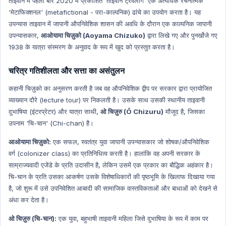
ताइवान में पहली बार 2020 में प्रकाशित 'ताइवान ट्रैवलॉग' एक अत्यधिक रचनात्मक
Sports Hindi
'मेटाफिक्शनल' (metafictional - परा-काल्पनिक) ढांचे का उपयोग करता है। यह
Art & Culture
उपन्यास ताइवान में जापानी औपनिवेशिक शासन की अवधि के दौरान एक काल्पनिक जापानी
Art & Culture Hindi
उपन्यासकार,
आओयामा चिज़ुको (Aoyama Chizuko)
द्वारा लिखे गए और पुनर्खोजे गए
1938 के यात्रा संस्मरण के अनुवाद के रूप में खुद को प्रस्तुत करता है।
NATIONAL HINDI
World Economy
चरित्र गतिशीलता और सत्ता का असंतुलन
World Economy Hindi
कहानी चिज़ुको का अनुसरण करती है जब वह औपनिवेशिक द्वीप पर सरकार द्वारा प्रायोजित
Indian Polity
व्याख्यान दौरे (lecture tour) पर निकलती है। उसके साथ उसकी स्थानीय ताइवानी
Indian Polity Hindi
दुभाषिया (इंटरप्रेटर) और यात्रा साथी,
ओ चिज़ुरु (Ō Chizuru)
मौजूद है, जिसका
उपनाम 'चि-चान' (Chi-chan) है।
MP GK HIndi
Defense Technology
आओयामा चिज़ुको:
एक सफल, स्वतंत्र युवा जापानी उपन्यासकार जो शोषक/औपनिवेशिक
वर्ग (colonizer class) का प्रतिनिधित्व करती है। हालांकि वह अपनी सरकार के
Defense Technology Hindi
साम्राज्यवादी एजेंडे के प्रति उदासीन है, लेकिन उसमें एक प्रकार का बौद्धिक अहंकार है।
Daily Current Affairs
चि-चान के प्रति उसका आकर्षण उसके विशेषाधिकारों की पृष्ठभूमि के खिलाफ दिखाया गया
Daily Current Affairs Hindi
है, जो शुरू में उसे उपनिवेशित आबादी की सामाजिक वास्तविकताओं और बाधाओं को देखने से
अंधा कर देता है।
International organization
International organization Hindi
ओ चिज़ुरु (चि-चान):
एक युवा, बहुभाषी ताइवानी महिला जिसे दुभाषिया के रूप में काम पर