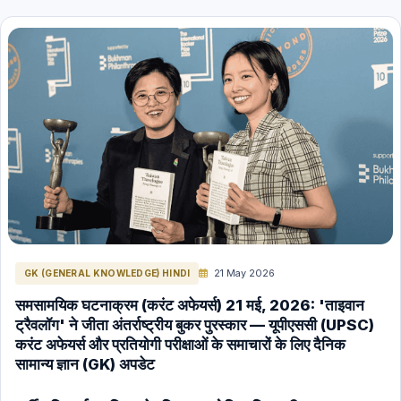
INDIAN ECONOMY
MP GK
Science & Technology
Polity Hindi
Polity English
Space (Nasa, Isro etc) Hindi
Space (Nasa, Isro etc) English
The Hindu Editorial in English
INTERNATION RELATIONS HINDI
ENERGY HINDI
ENERGY ENGLISH
21 May 2026
GK (GENERAL KNOWLEDGE) HINDI
GK (General Knowledge) Hindi
समसामयिक घटनाक्रम (करंट अफेयर्स) 21 मई, 2026: 'ताइवान
ट्रैवलॉग' ने जीता अंतर्राष्ट्रीय बुकर पुरस्कार — यूपीएससी (UPSC)
GK (General Knowledge) English
करंट अफेयर्स और प्रतियोगी परीक्षाओं के समाचारों के लिए दैनिक
International Current Affairs (Hindi)
सामान्य ज्ञान (GK) अपडेट
International Current Affairs (English)