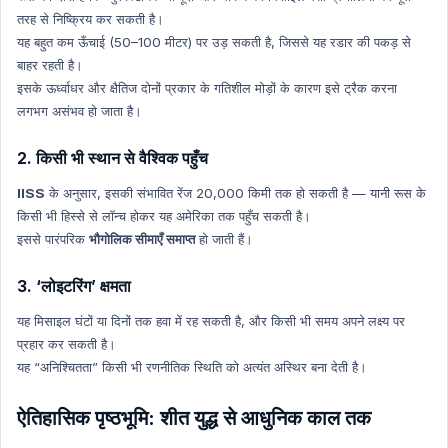
Indian History
तरह से निष्क्रिय कर सकती है।
यह बहुत कम ऊँचाई (50–100 मीटर) पर उड़ सकती है, जिससे यह रडार की पकड़ से
Indian History Hindi
बाहर रहती है।
Prize
इसके ऊर्ध्वाधर और क्षैतिज दोनों प्रकार के गतिशील मोड़ों के कारण इसे ट्रैक करना
Prize Hindi
लगभग असंभव हो जाता है।
Geography
2. किसी भी स्थान से वैश्विक पहुँच
Geography Hindi
IISS
के अनुसार, इसकी संभावित रेंज 20,000 किमी तक हो सकती है — यानी रूस के
Agriculture
किसी भी हिस्से से लॉन्च होकर यह अमेरिका तक पहुँच सकती है।
Agriculture Hindi
इससे पारंपरिक
भौगोलिक सीमाएँ समाप्त
हो जाती हैं।
Human Geography
Human Geography Hindi
3. ‘लोइटरिंग’ क्षमता
Economics
यह मिसाइल घंटों या दिनों तक हवा में रह सकती है, और किसी भी समय अपने लक्ष्य पर
Economics Hindi
प्रहार कर सकती है।
यह “अनिश्चितता” किसी भी रणनीतिक स्थिति को अत्यंत अस्थिर बना देती है।
Health
Health Hindi
ऐतिहासिक पृष्ठभूमि: शीत युद्ध से आधुनिक काल तक
Ncert Concept