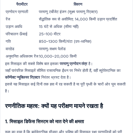
Art & Culture Hindi
पैरामीटर
विवरण
प्रणोदन प्रणाली
परमाणु टर्बोजेट इंजन (सूक्ष्म परमाणु रिएक्टर)
NATIONAL HINDI
रेंज
सैद्धांतिक रूप से असीमित; 14,000 किमी उड़ान प्रदर्शित
World Economy
उड़ान अवधि
15 घंटे से अधिक (सीमा नहीं)
World Economy Hindi
परिचालन ऊँचाई
25–100 मीटर
Indian Polity
गति
850–1300 किमी/घंटा (उप-ध्वनिक)
Indian Polity Hindi
वारहेड
परमाणु-सक्षम पेलोड
अनुमानित अधिकतम रेंज
10,000–20,000 किमी
MP GK HIndi
इस मिसाइल की सबसे विशेष बात इसका
परमाणु प्रणोदन तंत्र
है।
Defense Technology
जहाँ पारंपरिक मिसाइलें सीमित रासायनिक ईंधन पर निर्भर होती हैं, वहीं ब्युरेवेस्टनिक का
Defense Technology Hindi
कॉम्पैक्ट न्यूक्लियर रिएक्टर
निरंतर थ्रस्ट देता है।
Daily Current Affairs
इससे यह मिसाइल कई दिनों तक हवा में रह सकती है या पूरी पृथ्वी के चारों ओर घूम सकती
है।
Daily Current Affairs Hindi
International organization
रणनीतिक महत्व: क्यों यह परीक्षण मायने रखता है
International organization Hindi
New Appointment
1. मिसाइल डिफेंस सिस्टम को मात देने की क्षमता
New Appointment Hindi
रूस का दावा है कि ब्युरेवेस्टनिक मौजूदा और भविष्य की मिसाइल रक्षा प्रणालियों को पूरी