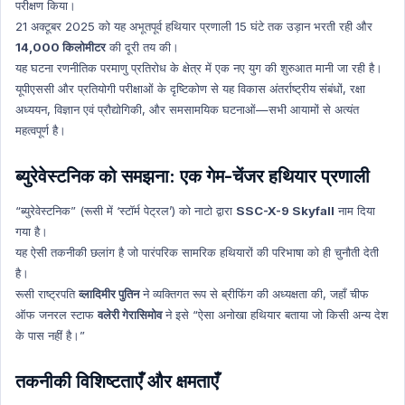
परीक्षण किया।
Science & Technology Hindi
21 अक्टूबर 2025 को यह अभूतपूर्व हथियार प्रणाली 15 घंटे तक उड़ान भरती रही और
Environment and Biodiversity Hindi
14,000 किलोमीटर
की दूरी तय की।
Global Index
यह घटना रणनीतिक परमाणु प्रतिरोध के क्षेत्र में एक नए युग की शुरुआत मानी जा रही है।
यूपीएससी और प्रतियोगी परीक्षाओं के दृष्टिकोण से यह विकास अंतर्राष्ट्रीय संबंधों, रक्षा
Global Index Hindi
अध्ययन, विज्ञान एवं प्रौद्योगिकी, और समसामयिक घटनाओं—सभी आयामों से अत्यंत
Government Scheme
महत्वपूर्ण है।
Government Scheme Hindi
NASA
ब्युरेवेस्टनिक को समझना: एक गेम-चेंजर हथियार प्रणाली
NASA HINDI
“ब्युरेवेस्टनिक” (रूसी में ‘स्टॉर्म पेट्रल’) को नाटो द्वारा
SSC-X-9 Skyfall
नाम दिया
Personality
गया है।
यह ऐसी तकनीकी छलांग है जो पारंपरिक सामरिक हथियारों की परिभाषा को ही चुनौती देती
Personality Hindi
है।
History & Culture
रूसी राष्ट्रपति
व्लादिमीर पुतिन
ने व्यक्तिगत रूप से ब्रीफिंग की अध्यक्षता की, जहाँ चीफ
History & Culture Hindi
ऑफ जनरल स्टाफ
वलेरी गेरासिमोव
ने इसे “ऐसा अनोखा हथियार बताया जो किसी अन्य देश
Sports
के पास नहीं है।”
Sports Hindi
तकनीकी विशिष्टताएँ और क्षमताएँ
Art & Culture