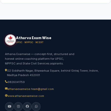
Atharva Exam Wise
UPSC · MPPSC · NCERT
Atharva Examwise — concept-first, structured and
honest online coaching platform for UPSC,
MPPSC and State Civil Services aspirants.
G2 Siddharth Nagar, Bhawarkua Square, behind Giriraj Tower, Indore,
Madhya Pradesh 452001
9826041759
atharvaexamwise.team@gmail.com
www.atharvaexamwise.com