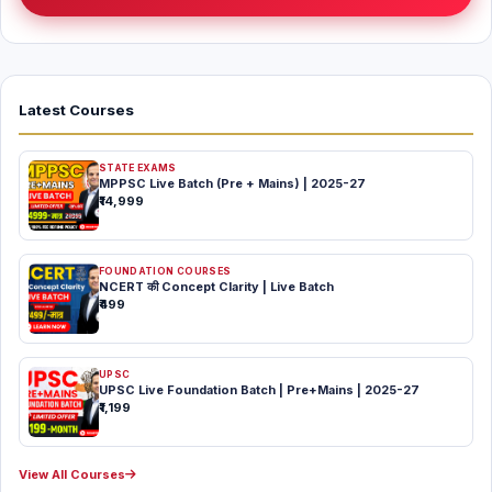
Latest Courses
STATE EXAMS
MPPSC Live Batch (Pre + Mains) | 2025-27
₹14,999
FOUNDATION COURSES
NCERT की Concept Clarity | Live Batch
₹499
UPSC
UPSC Live Foundation Batch | Pre+Mains | 2025-27
₹1,199
View All Courses