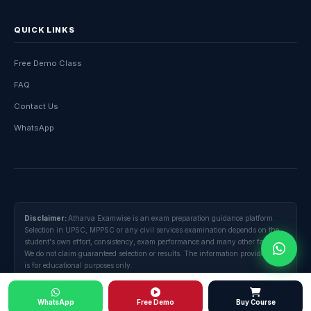
QUICK LINKS
Free Demo Class
FAQ
Contact Us
WhatsApp
Disclaimer:
Atharva Examwise is an exam preparation guidance platform.
Selection in UPSC, MPPSC or any civil services examination depends on the
student's own effort, consistency, exam performance and many other factors.
We do not claim guaranteed selection or results. The information provided here
is for educational purposes only.
© 2026 Atharva Examwise. All rights reserved.
Privacy Policy
Terms of Use
Contact
WhatsApp
Free Demo
Buy Course