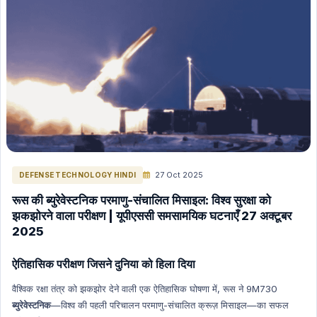
Science & Technology
Polity Hindi
Polity English
Space (Nasa, Isro etc) Hindi
Space (Nasa, Isro etc) English
The Hindu Editorial in English
INTERNATION RELATIONS HINDI
ENERGY HINDI
ENERGY ENGLISH
27 Oct 2025
DEFENSE TECHNOLOGY HINDI
GK (General Knowledge) Hindi
रूस की ब्युरेवेस्टनिक परमाणु-संचालित मिसाइल: विश्व सुरक्षा को
झकझोरने वाला परीक्षण | यूपीएससी समसामयिक घटनाएँ 27 अक्टूबर
GK (General Knowledge) English
2025
International Current Affairs (Hindi)
International Current Affairs (English)
ऐतिहासिक परीक्षण जिसने दुनिया को हिला दिया
INDIAN ECONOMY HINDI
वैश्विक रक्षा तंत्र को झकझोर देने वाली एक ऐतिहासिक घोषणा में, रूस ने 9M730
INDIAN ECONOMY ENGLISH
ब्युरेवेस्टनिक
—विश्व की पहली परिचालन परमाणु-संचालित क्रूज़ मिसाइल—का सफल