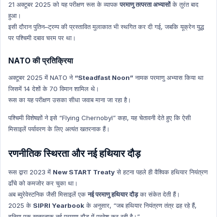
21 अक्टूबर 2025 को यह परीक्षण रूस के व्यापक
परमाणु तत्परता अभ्यासों
के तुरंत बाद
हुआ।
इसी दौरान पुतिन–ट्रम्प की प्रस्तावित मुलाकात भी स्थगित कर दी गई, जबकि यूक्रेन युद्ध
पर पश्चिमी दबाव चरम पर था।
NATO की प्रतिक्रिया
अक्टूबर 2025 में NATO ने
“Steadfast Noon”
नामक परमाणु अभ्यास किया था
जिसमें 14 देशों के 70 विमान शामिल थे।
रूस का यह परीक्षण उसका सीधा जवाब माना जा रहा है।
पश्चिमी विशेषज्ञों ने इसे “Flying Chernobyl” कहा, यह चेतावनी देते हुए कि ऐसी
मिसाइलें पर्यावरण के लिए अत्यंत खतरनाक हैं।
रणनीतिक स्थिरता और नई हथियार दौड़
रूस द्वारा 2023 में
New START Treaty
से हटना पहले ही वैश्विक हथियार नियंत्रण
ढाँचे को कमजोर कर चुका था।
अब ब्युरेवेस्टनिक जैसी मिसाइलें एक
नई परमाणु हथियार दौड़
का संकेत देती हैं।
2025 के
SIPRI Yearbook
के अनुसार, “जब हथियार नियंत्रण तंत्र ढह रहे हैं,
दुनिया एक खतरनाक नई परमाणु दौड़ में प्रवेश कर रही है।”