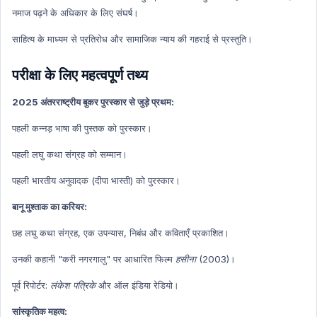
New Appointment Hindi
नमाज पढ़ने के अधिकार के लिए संघर्ष।
Indian History
साहित्य के माध्यम से प्रतिरोध और सामाजिक न्याय की गहराई से प्रस्तुति।
Indian History Hindi
परीक्षा के लिए महत्वपूर्ण तथ्य
Prize
Prize Hindi
2025 अंतरराष्ट्रीय बुकर पुरस्कार से जुड़े प्रथम:
Geography
पहली कन्नड़ भाषा की पुस्तक को पुरस्कार।
Geography Hindi
पहली लघु कथा संग्रह को सम्मान।
Agriculture
Agriculture Hindi
पहली भारतीय अनुवादक (दीपा भास्‍ती) को पुरस्कार।
Human Geography
बानू मुश्ताक का करियर:
Human Geography Hindi
छह लघु कथा संग्रह, एक उपन्यास, निबंध और कविताएँ प्रकाशित।
Economics
उनकी कहानी "करी नगरगालु" पर आधारित फिल्म
हसीना
(2003)।
Economics Hindi
Health
पूर्व रिपोर्टर:
लंकेश पत्रिके
और ऑल इंडिया रेडियो।
Health Hindi
सांस्कृतिक महत्व: