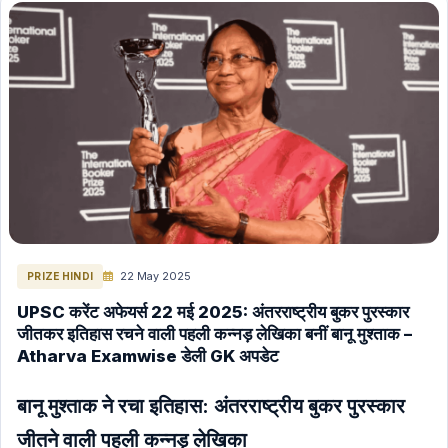
MP GK
Science & Technology
Polity Hindi
Polity English
Space (Nasa, Isro etc) Hindi
Space (Nasa, Isro etc) English
The Hindu Editorial in English
INTERNATION RELATIONS HINDI
ENERGY HINDI
ENERGY ENGLISH
22 May 2025
PRIZE HINDI
GK (General Knowledge) Hindi
UPSC करेंट अफेयर्स 22 मई 2025: अंतरराष्ट्रीय बुकर पुरस्कार
जीतकर इतिहास रचने वाली पहली कन्नड़ लेखिका बनीं बानू मुश्ताक –
GK (General Knowledge) English
Atharva Examwise डेली GK अपडेट
International Current Affairs (Hindi)
International Current Affairs (English)
बानू मुश्ताक ने रचा इतिहास: अंतरराष्ट्रीय बुकर पुरस्कार
INDIAN ECONOMY HINDI
जीतने वाली पहली कन्नड़ लेखिका