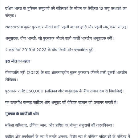
Art & Culture
दक्षिण भारत के मुस्लिम समुदायों की महिलाओं के जीवन पर केंद्रित 12 लघु कथाओं का
Art & Culture Hindi
संग्रह।
NATIONAL HINDI
अंतरराष्ट्रीय बुकर पुरस्कार जीतने वाली पहली कन्नड़ कृति और पहली लघु कथा संग्रह।
World Economy
अनुवादक: दीपा भास्‍ती, जो पुरस्कार जीतने वाली पहली भारतीय अनुवादक बनीं।
World Economy Hindi
Indian Polity
ये कहानियाँ 2019 से 2023 के बीच लिखी और प्रकाशित हुईं।
Indian Polity Hindi
इस जीत का महत्व
MP GK HIndi
गीताांजलि श्री (2022) के बाद अंतरराष्ट्रीय बुकर पुरस्कार जीतने वाली दूसरी भारतीय
Defense Technology
लेखिका।
Defense Technology Hindi
पुरस्कार राशि: £50,000 (लेखिका और अनुवादक के बीच समान रूप से विभाजित)।
Daily Current Affairs
यह उपलब्धि कन्नड़ साहित्य और अनुवाद की वैश्विक पहचान को उजागर करती है।
Daily Current Affairs Hindi
मुश्ताक के कार्यों की थीम
International organization
International organization Hindi
महिला अधिकार, लैंगिक न्याय, और हाशिए पर मौजूद समुदायों की वास्तविकता।
New Appointment
वकील और कार्यकर्ता के रूप में उनके अनुभव, विशेष रूप से मुस्लिम महिलाओं के मस्जिद में