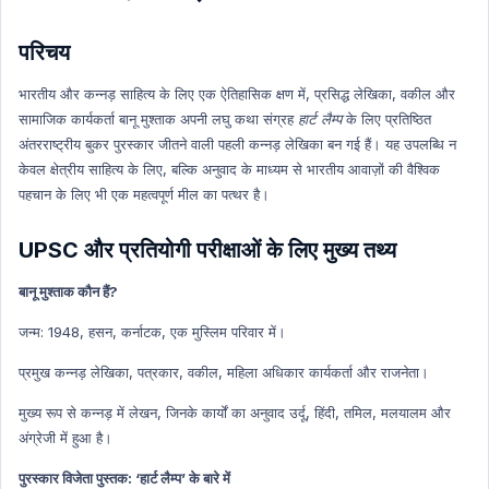
INDIAN ECONOMY ENGLISH
Science & Technology Hindi
परिचय
Environment and Biodiversity Hindi
भारतीय और कन्नड़ साहित्य के लिए एक ऐतिहासिक क्षण में, प्रसिद्ध लेखिका, वकील और
Global Index
सामाजिक कार्यकर्ता बानू मुश्ताक अपनी लघु कथा संग्रह
हार्ट लैम्प
के लिए प्रतिष्ठित
Global Index Hindi
अंतरराष्ट्रीय बुकर पुरस्कार जीतने वाली पहली कन्नड़ लेखिका बन गई हैं। यह उपलब्धि न
केवल क्षेत्रीय साहित्य के लिए, बल्कि अनुवाद के माध्यम से भारतीय आवाज़ों की वैश्विक
Government Scheme
पहचान के लिए भी एक महत्वपूर्ण मील का पत्थर है।
Government Scheme Hindi
NASA
UPSC और प्रतियोगी परीक्षाओं के लिए मुख्य तथ्य
NASA HINDI
बानू मुश्ताक कौन हैं?
Personality
जन्म: 1948, हसन, कर्नाटक, एक मुस्लिम परिवार में।
Personality Hindi
History & Culture
प्रमुख कन्नड़ लेखिका, पत्रकार, वकील, महिला अधिकार कार्यकर्ता और राजनेता।
History & Culture Hindi
मुख्य रूप से कन्नड़ में लेखन, जिनके कार्यों का अनुवाद उर्दू, हिंदी, तमिल, मलयालम और
Sports
अंग्रेजी में हुआ है।
Sports Hindi
पुरस्कार विजेता पुस्तक: ‘हार्ट लैम्प’ के बारे में