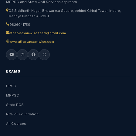
MPPSC and State Civil Services aspirants.
G2 Siddharth Nagar, Bhawarkua Square, behind Giriraj Tower, Indore,
Madhya Pradesh 452001
9826041759
atharvaexamwise.team@gmail.com
www.atharvaexamwise.com
EXAMS
UPSC
MPPSC
State PCS
NCERT Foundation
All Courses