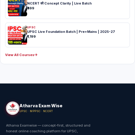
NCERT की Concept Clarity | Live Batch
₹499
UPSC
UPSC Live Foundation Batch | Pre+Mains | 2025-27
₹1,199
View All Courses
Atharva Exam Wise
UPSC · MPPSC · NCERT
Atharva Examwise — concept-first, structured and
honest online coaching platform for UPSC,