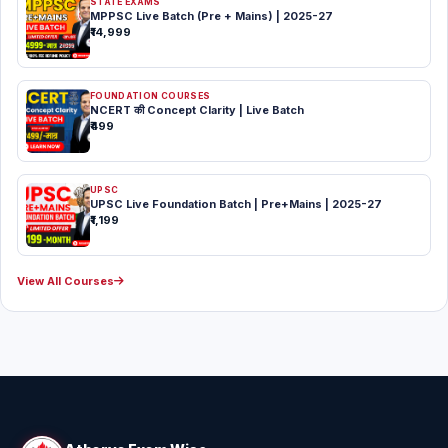
STATE EXAMS
MPPSC Live Batch (Pre + Mains) | 2025-27
₹14,999
FOUNDATION COURSES
NCERT की Concept Clarity | Live Batch
₹499
UPSC
UPSC Live Foundation Batch | Pre+Mains | 2025-27
₹1,199
View All Courses