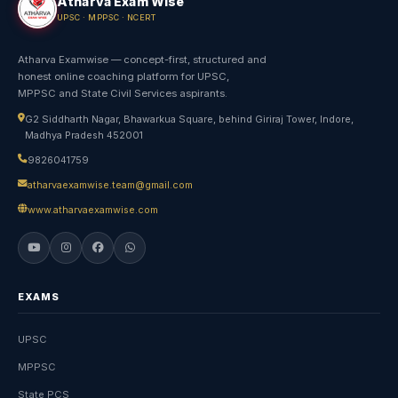
Atharva Exam Wise
UPSC · MPPSC · NCERT
Atharva Examwise — concept-first, structured and
honest online coaching platform for UPSC,
MPPSC and State Civil Services aspirants.
G2 Siddharth Nagar, Bhawarkua Square, behind Giriraj Tower, Indore,
Madhya Pradesh 452001
9826041759
atharvaexamwise.team@gmail.com
www.atharvaexamwise.com
EXAMS
UPSC
MPPSC
State PCS