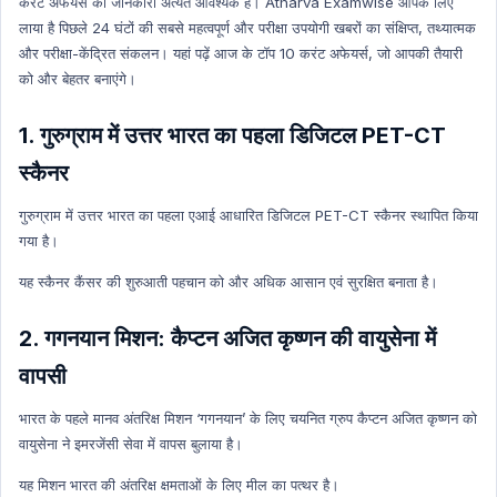
करंट अफेयर्स की जानकारी अत्यंत आवश्यक है। Atharva Examwise आपके लिए
Science & Technology Hindi
लाया है पिछले 24 घंटों की सबसे महत्वपूर्ण और परीक्षा उपयोगी खबरों का संक्षिप्त, तथ्यात्मक
Environment and Biodiversity Hindi
और परीक्षा-केंद्रित संकलन। यहां पढ़ें आज के टॉप 10 करंट अफेयर्स, जो आपकी तैयारी
Global Index
को और बेहतर बनाएंगे।
Global Index Hindi
1. गुरुग्राम में उत्तर भारत का पहला डिजिटल PET-CT
Government Scheme
स्कैनर
Government Scheme Hindi
NASA
गुरुग्राम में उत्तर भारत का पहला एआई आधारित डिजिटल PET-CT स्कैनर स्थापित किया
गया है।
NASA HINDI
Personality
यह स्कैनर कैंसर की शुरुआती पहचान को और अधिक आसान एवं सुरक्षित बनाता है।
Personality Hindi
2. गगनयान मिशन: कैप्टन अजित कृष्णन की वायुसेना में
History & Culture
वापसी
History & Culture Hindi
Sports
भारत के पहले मानव अंतरिक्ष मिशन ‘गगनयान’ के लिए चयनित ग्रुप कैप्टन अजित कृष्णन को
Sports Hindi
वायुसेना ने इमरजेंसी सेवा में वापस बुलाया है।
Art & Culture
यह मिशन भारत की अंतरिक्ष क्षमताओं के लिए मील का पत्थर है।