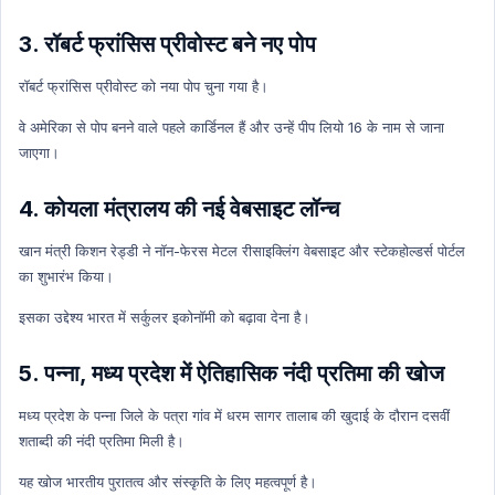
Art & Culture Hindi
3. रॉबर्ट फ्रांसिस प्रीवोस्ट बने नए पोप
NATIONAL HINDI
World Economy
रॉबर्ट फ्रांसिस प्रीवोस्ट को नया पोप चुना गया है।
World Economy Hindi
वे अमेरिका से पोप बनने वाले पहले कार्डिनल हैं और उन्हें पीप लियो 16 के नाम से जाना
Indian Polity
जाएगा।
Indian Polity Hindi
4. कोयला मंत्रालय की नई वेबसाइट लॉन्च
MP GK HIndi
Defense Technology
खान मंत्री किशन रेड्डी ने नॉन-फेरस मेटल रीसाइक्लिंग वेबसाइट और स्टेकहोल्डर्स पोर्टल
का शुभारंभ किया।
Defense Technology Hindi
Daily Current Affairs
इसका उद्देश्य भारत में सर्कुलर इकोनॉमी को बढ़ावा देना है।
Daily Current Affairs Hindi
5. पन्ना, मध्य प्रदेश में ऐतिहासिक नंदी प्रतिमा की खोज
International organization
International organization Hindi
मध्य प्रदेश के पन्ना जिले के पत्रा गांव में धरम सागर तालाब की खुदाई के दौरान दसवीं
शताब्दी की नंदी प्रतिमा मिली है।
New Appointment
New Appointment Hindi
यह खोज भारतीय पुरातत्व और संस्कृति के लिए महत्वपूर्ण है।